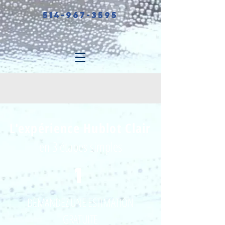
514-967-3595
L'expérience Hublot Clair
en 3 étapes simples
1
DEMANDEZ UNE ESTIMATION
GRATUITE